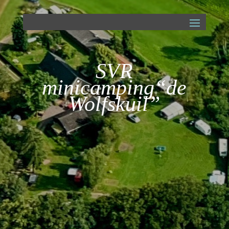
SVR
minicamping
“de
Wolfskuil”